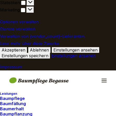
Statistiken
Statistiken
Marketing
Marketing
Optionen verwalten
Dienste verwalten
Verwalten von {vendor_count}-Lieferanten
Lese mehr über diese Zwecke
Akzeptieren
Ablehnen
Einstellungen ansehen
Einstellungen speichern
Einstellungen ansehen
Impressum
Creative Gallery
Leistungen
Baumpflege
Baumfällung
Client
House of Gucci
Baumerhalt
Baumpflanzung
Services
Direction of Photography